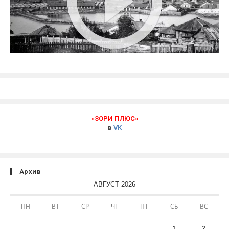
«ЗОРИ ПЛЮС»
в
VK
Архив
АВГУСТ 2026
ПН
ВТ
СР
ЧТ
ПТ
СБ
ВС
1
2