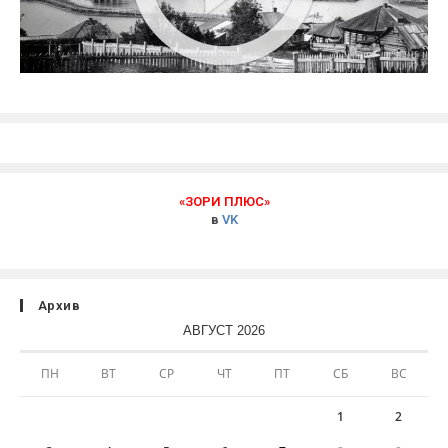
«ЗОРИ ПЛЮС»
в
VK
Архив
АВГУСТ 2026
ПН
ВТ
СР
ЧТ
ПТ
СБ
ВС
1
2