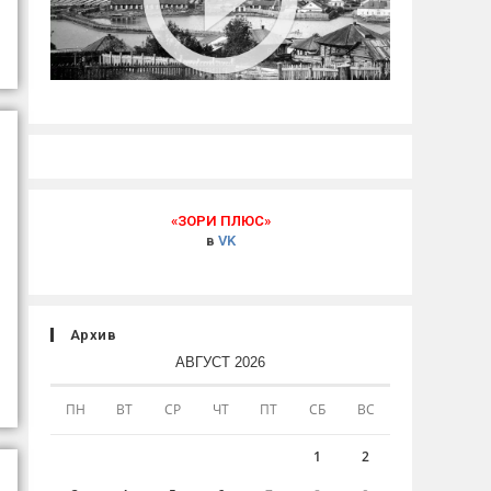
«ЗОРИ ПЛЮС»
в
VK
Архив
АВГУСТ 2026
ПН
ВТ
СР
ЧТ
ПТ
СБ
ВС
1
2