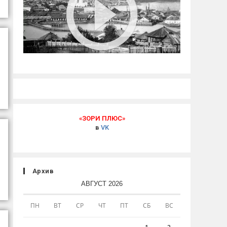
«ЗОРИ ПЛЮС»
в
VK
Архив
АВГУСТ 2026
ПН
ВТ
СР
ЧТ
ПТ
СБ
ВС