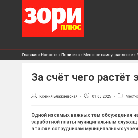
Главная
»
Новости
»
Политика
»
Местное самоуправление
»
За счёт чего растёт 
Автор
Запись
Рубрика
Ксения Блажиевская
01.05.2025
Местн
записи:
опубликована:
записи:
Одной из самых важных тем обсуждения н
заработной платы муниципальным служащи
а также сотрудникам муниципальных учрежд