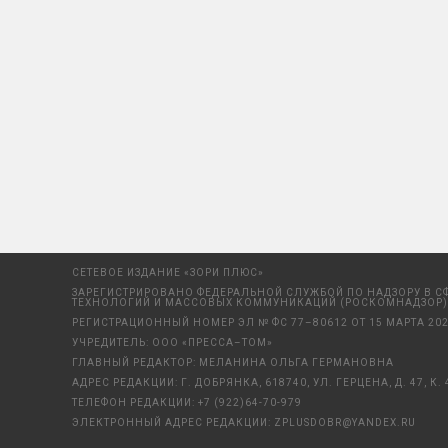
СЕТЕВОЕ ИЗДАНИЕ «ЗОРИ ПЛЮС»
ЗАРЕГИСТРИРОВАНО ФЕДЕРАЛЬНОЙ СЛУЖБОЙ ПО НАДЗОРУ В С
ТЕХНОЛОГИЙ И МАССОВЫХ КОММУНИКАЦИЙ (РОСКОМНАДЗОР)
РЕГИСТРАЦИОННЫЙ НОМЕР ЭЛ № ФС 77–80612 ОТ 15 МАРТА 202
УЧРЕДИТЕЛЬ: ООО «ПРЕССА–ТОМ»
ГЛАВНЫЙ РЕДАКТОР: МЕЛАНИНА ОЛЬГА ГЕРМАНОВНА
АДРЕС РЕДАКЦИИ: Г. ДОБРЯНКА, 618740, УЛ. ГЕРЦЕНА, Д. 47, К. 
ТЕЛЕФОН РЕДАКЦИИ:
+7 (922)64-70-979
ЭЛЕКТРОННЫЙ АДРЕС РЕДАКЦИИ:
ZPLUSDOBR@YANDEX.RU