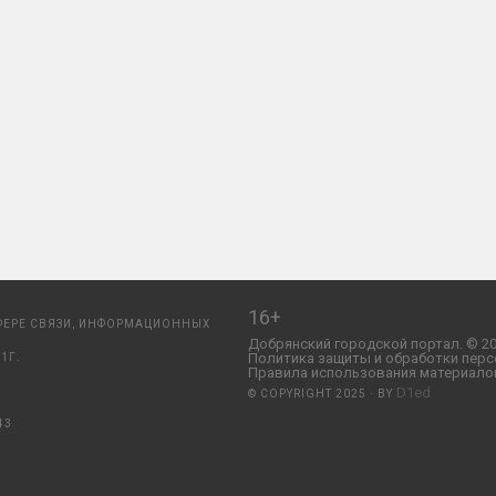
16+
ФЕРЕ СВЯЗИ, ИНФОРМАЦИОННЫХ
Добрянский городской портал. © 20
Политика защиты и обработки перс
1Г.
Правила использования материалов
D1ed
© COPYRIGHT 2025 · BY
43