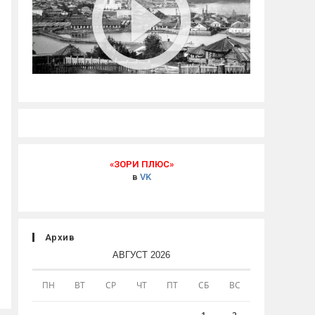
«ЗОРИ ПЛЮС»
в
VK
Архив
АВГУСТ 2026
ПН
ВТ
СР
ЧТ
ПТ
СБ
ВС