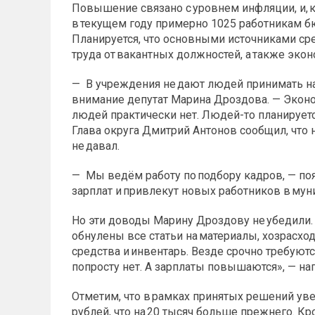
Повышение связано с уровнем инфляции, и, к
в текущем году примерно 1025 работникам б
Планируется, что основными источниками ср
труда от вакантных должностей, а также эко
— В учреждения не дают людей принимать на 
внимание депутат Марина Дроздова. — Эконом
людей практически нет. Людей-то планирует
Глава округа Дмитрий Антонов сообщил, что н
не давал.
— Мы ведём работу по подбору кадров, — по
зарплат и привлекут новых работников в му
Но эти доводы Марину Дроздову не убедили. 
обнулены все статьи на материалы, хозрасх
средства и инвентарь. Везде срочно требую
попросту нет. А зарплаты повышаются», — нап
Отметим, что в рамках принятых решений увел
рублей, что на 20 тысяч больше прежнего. Кро