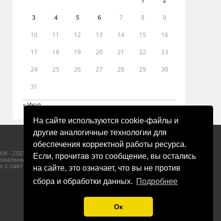
1
2
3
4
5
6
7
8
9
10
11
12
13
14
15
16
17
18
19
20
21
22
23
24
25
26
27
28
29
30
31
« Июл
На сайте используются cookie-файлы и
другие аналогичные технологии для
обеспечения корректной работы ресурса.
06 - 2023 ООО «Пресса-Том».
Если, прочитав это сообщение, вы остались
ональных данных ООО «Пресса-Том».
 с сайта «ЗОРИ ПЛЮС».
на сайте, это означает, что вы не против
сбора и обработки данных.
Подробнее
Ок