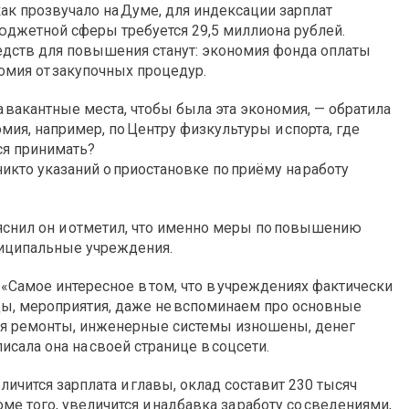
ак прозвучало на Думе, для индексации зарплат
юджетной сферы требуется 29,5 миллиона рублей.
едств для повышения станут: экономия фонда оплаты
номия от закупочных процедур.
вакантные места, чтобы была эта экономия, — обратила
ия, например, по Центру физкультуры и спорта, где
ся принимать?
икто указаний о приостановке по приёму на работу
яснил он и отметил, что именно меры по повышению
ниципальные учреждения.
«Самое интересное в том, что в учреждениях фактически
оды, мероприятия, даже не вспоминаем про основные
тся ремонты, инженерные системы изношены, денег
исала она на своей странице в соцсети.
ичится зарплата и главы, оклад составит 230 тысяч
ме того, увеличится и надбавка за работу со сведениями,