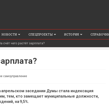
НОВОСТИ
СПЕЦПРОЕКТЫ
ИСТОРИЯ
СПРАВОЧН
За счёт чего растёт зарплата?
зарплата?
ое самоуправление
а апрельском заседании Думы стала индексация
м, тем, кто замещает муниципальные должности,
ений, на 9,5%.