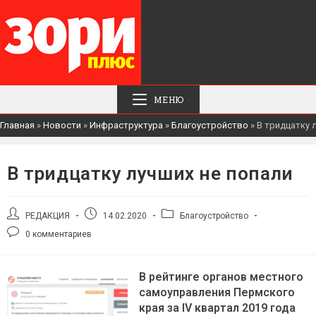
МЕНЮ
Главная
»
Новости
»
Инфраструктура
»
Благоустройство
»
В тридцатку 
В тридцатку лучших не попали
Автор
Запись
Рубрика
РЕДАКЦИЯ
14.02.2020
Благоустройство
записи:
опубликована:
записи:
Комментарии
0 комментариев
к
записи:
В рейтинге органов местного
самоуправления Пермского
края за IV квартал 2019 года