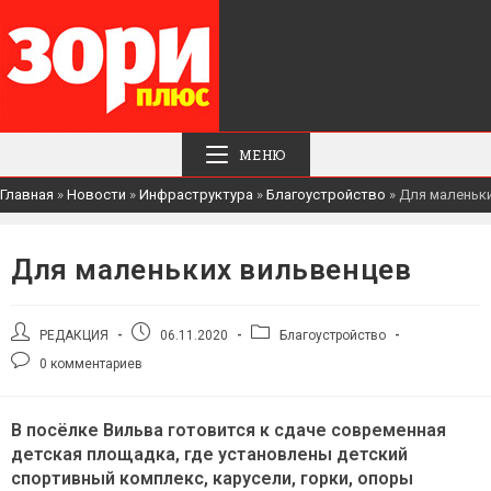
МЕНЮ
Главная
»
Новости
»
Инфраструктура
»
Благоустройство
»
Для маленьк
Для маленьких вильвенцев
Автор
Запись
Рубрика
РЕДАКЦИЯ
06.11.2020
Благоустройство
записи:
опубликована:
записи:
Комментарии
0 комментариев
к
записи:
В посёлке Вильва готовится к сдаче современная
детская площадка, где установлены детский
спортивный комплекс, карусели, горки, опоры