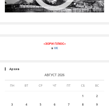
«ЗОРИ ПЛЮС»
в
VK
Архив
АВГУСТ 2026
ПН
ВТ
СР
ЧТ
ПТ
СБ
ВС
1
2
3
4
5
6
7
8
9