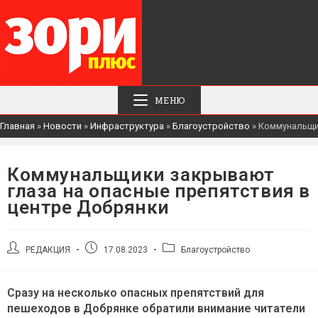
МЕНЮ
Главная
»
Новости
»
Инфраструктура
»
Благоустройство
»
Коммунальщик
Коммунальщики закрывают
глаза на опасные препятствия в
центре Добрянки
Автор
Запись
Рубрика
РЕДАКЦИЯ
17.08.2023
Благоустройство
записи:
опубликована:
записи:
Сразу на несколько опасных препятствий для
пешеходов в Добрянке обратили внимание читатели