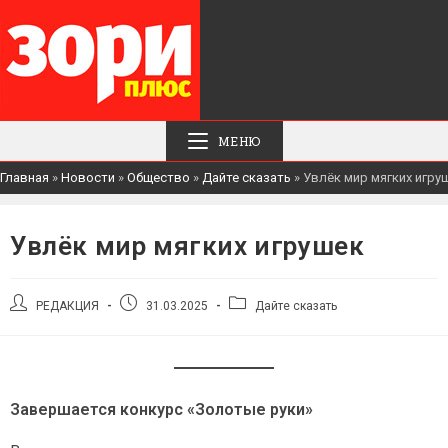
МЕНЮ
Главная
»
Новости
»
Общество
»
Дайте сказать
»
Увлёк мир мягких игру
Увлёк мир мягких игрушек
Автор
Запись
Рубрика
РЕДАКЦИЯ
31.03.2025
Дайте сказать
записи:
опубликована:
записи:
Завершается конкурс «Золотые руки»