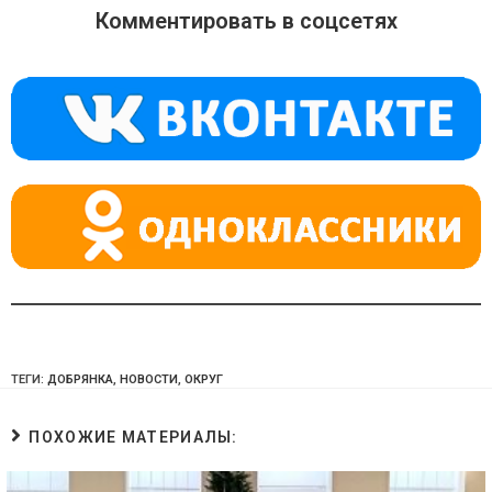
o
gr
s
Комментировать в соцсетях
kl
a
A
a
m
p
ss
p
ni
ki
ТЕГИ:
ДОБРЯНКА
,
НОВОСТИ
,
ОКРУГ
ПОХОЖИЕ МАТЕРИАЛЫ: