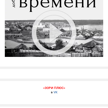
«ЗОРИ ПЛЮС»
в
VK