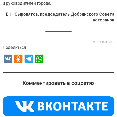
и руководителей города.
В.Н. Сыропятов, председатель Добрянского Совета
ветеранов
Просм.:
359
Поделиться:
V
O
T
W
K
d
el
h
n
e
at
o
gr
s
Комментировать в соцсетях
kl
a
A
a
m
p
ss
p