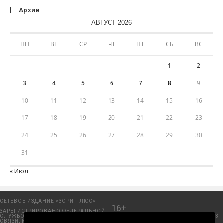
Архив
АВГУСТ 2026
ПН
ВТ
СР
ЧТ
ПТ
СБ
ВС
1
2
3
4
5
6
7
8
9
10
11
12
13
14
15
16
17
18
19
20
21
22
23
24
25
26
27
28
29
30
31
« Июл
СЕТЕВОЕ ИЗДАНИЕ «ЗОРИ ПЛЮС»
16+
ЗАРЕГИСТРИРОВАНО ФЕДЕРАЛЬНОЙ
СЛУЖБОЙ ПО НАДЗОРУ В СФЕРЕ
Добрянский городской портал. © 2006 - 2023
СВЯЗИ, ИНФОРМАЦИОННЫХ
ООО «Пресса-Том».