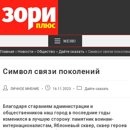
МЕНЮ
Главная
»
Новости
»
Общество
»
Дайте сказать
»
Символ связи поколен
Символ связи поколений
Автор
Запись
Рубрика
ЛИЧНОЕ МНЕНИЕ
16.11.2023
Дайте сказать
записи:
опубликована:
записи:
Благодаря стараниям администрации и
общественников наш город в последние годы
изменился в лучшую сторону: памятник воинам-
интернационалистам, Яблоневый сквер, сквер героев