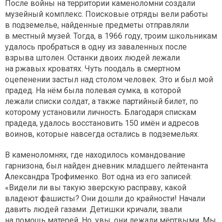
После войны на территории каменоломни создали
музейный комплекс. Поисковые отряды вели работы
в подземелье, найденные предметы отправляли
в местный музей. Тогда, в 1966 году, троим школьникам
удалось пробраться в одну из заваленных после
взрыва штолен. Останки двоих людей лежали
на ржавых кроватях. Чуть поодаль в смертном
оцепенении застыл над столом человек. Это и был мой
прадед. На нём была полевая сумка, в которой
лежали списки солдат, а также партийный билет, по
которому установили личность. Благодаря спискам
прадеда, удалось восстановить 150 имён и адресов
воинов, которые навсегда остались в подземельях.
В каменоломнях, где находилось командование
гарнизона, был найден дневник младшего лейтенанта
Александра Трофименко. Вот одна из его записей:
«Видели ли вы такую зверскую расправу, какой
владеют фашисты? Они дошли до крайности! Начали
давить людей газами. Детишки кричали, звали
на помощь матерей. Но, увы, они лежали мёртвыми. Мы