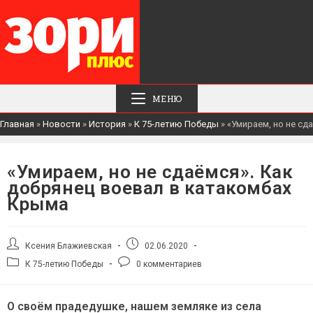
МЕНЮ
Главная
»
Новости
»
История
»
К 75-летию Победы
»
«Умираем, но не сд
«Умираем, но не сдаёмся». Как
добрянец воевал в катакомбах
Крыма
Автор
Запись
Ксения Блажиевская
02.06.2020
записи:
опубликована:
Рубрика
Комментарии
К 75-летию Победы
0 комментариев
записи:
к
записи:
О своём прадедушке, нашем земляке из села