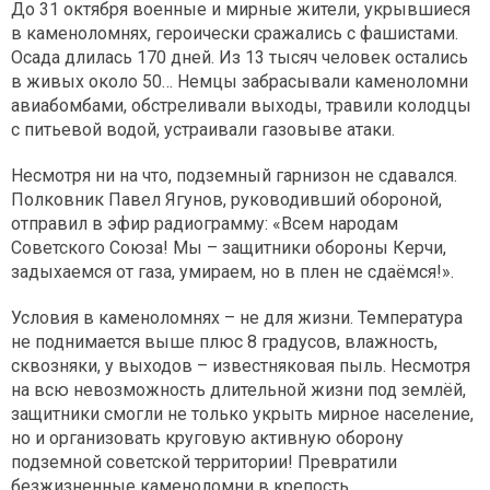
До 31 октября военные и мирные жители, укрывшиеся
в каменоломнях, героически сражались с фашистами.
Осада длилась 170 дней. Из 13 тысяч человек остались
в живых около 50… Немцы забрасывали каменоломни
авиабомбами, обстреливали выходы, травили колодцы
с питьевой водой, устраивали газовыве атаки.
Несмотря ни на что, подземный гарнизон не сдавался.
Полковник Павел Ягунов, руководивший обороной,
отправил в эфир радиограмму: «Всем народам
Советского Союза! Мы – защитники обороны Керчи,
задыхаемся от газа, умираем, но в плен не сдаёмся!».
Условия в каменоломнях – не для жизни. Температура
не поднимается выше плюс 8 градусов, влажность,
сквозняки, у выходов – известняковая пыль. Несмотря
на всю невозможность длительной жизни под землёй,
защитники смогли не только укрыть мирное население,
но и организовать круговую активную оборону
подземной советской территории! Превратили
безжизненные каменоломни в крепость.