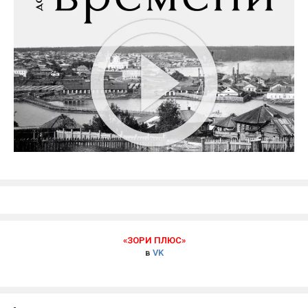
«ЗОРИ ПЛЮС»
в
VK