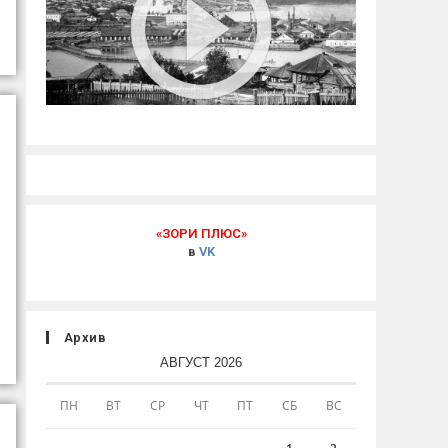
«ЗОРИ ПЛЮС»
в
VK
Архив
АВГУСТ 2026
ПН
ВТ
СР
ЧТ
ПТ
СБ
ВС