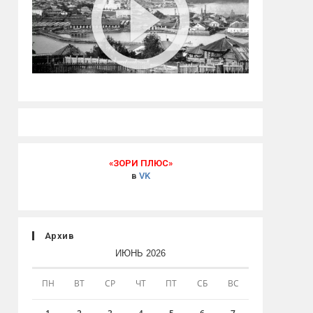
«ЗОРИ ПЛЮС»
в
VK
Архив
ИЮНЬ 2026
ПН
ВТ
СР
ЧТ
ПТ
СБ
ВС