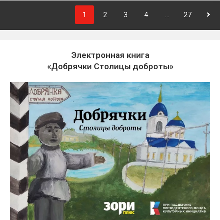
1
2
3
4
…
27
Электронная книга
«Добрячки Столицы доброты»