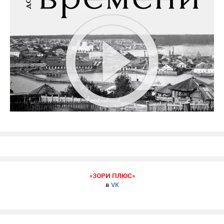
«ЗОРИ ПЛЮС»
в
VK