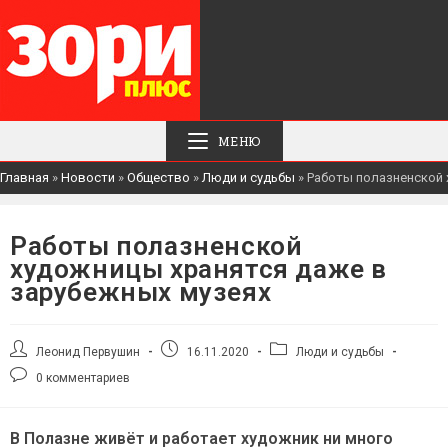
МЕНЮ
Главная
»
Новости
»
Общество
»
Люди и судьбы
»
Работы полазненской 
Работы полазненской
художницы хранятся даже в
зарубежных музеях
Автор
Запись
Рубрика
Леонид Первушин
16.11.2020
Люди и судьбы
записи:
опубликована:
записи:
Комментарии
0 комментариев
к
записи:
В Полазне живёт и работает художник ни много