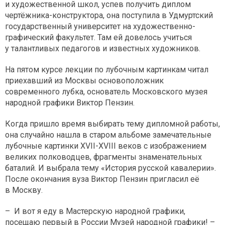
и художественной школ, успев получить диплом
чертёжника-конструктора, она поступила в Удмуртский
государственный университет на художественно-
графический факультет. Там ей довелось учиться
у талантливых педагогов и известных художников.
На пятом курсе лекции по лубочным картинкам читал
приехавший из Москвы основоположник
современного лубка, основатель Московского музея
народной графики Виктор Пензин.
Когда пришло время выбирать тему дипломной работы,
она случайно нашла в старом альбоме замечательные
лубочные картинки XVII-XVIII веков с изображением
великих полководцев, фрагменты знаменательных
баталий. И выбрала тему «История русской кавалерии».
После окончания вуза Виктор Пензин пригласил её
в Москву.
– И вот я еду в Мастерскую народной графики,
посещаю первый в России Музей народной графики! –