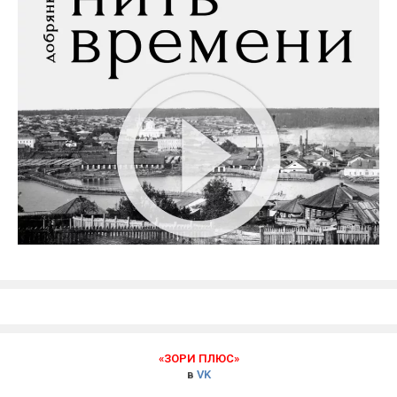
«ЗОРИ ПЛЮС»
в
VK