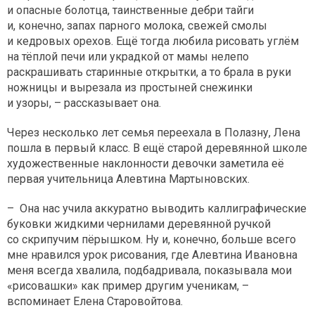
и опасные болотца, таинственные дебри тайги
и, конечно, запах парного молока, свежей смолы
и кедровых орехов. Ещё тогда любила рисовать углём
на тёплой печи или украдкой от мамы нелепо
раскрашивать старинные открытки, а то брала в руки
ножницы и вырезала из простыней снежинки
и узоры, – рассказывает она.
Через несколько лет семья переехала в Полазну, Лена
пошла в первый класс. В ещё старой деревянной школе
художественные наклонности девочки заметила её
первая учительница Алевтина Мартыновских.
– Она нас учила аккуратно выводить каллиграфические
буковки жидкими чернилами деревянной ручкой
со скрипучим пёрышком. Ну и, конечно, больше всего
мне нравился урок рисования, где Алевтина Ивановна
меня всегда хвалила, подбадривала, показывала мои
«рисовашки» как пример другим ученикам, –
вспоминает Елена Старовойтова.