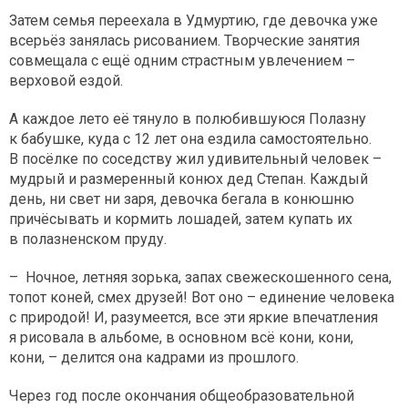
Затем семья переехала в Удмуртию, где девочка уже
всерьёз занялась рисованием. Творческие занятия
совмещала с ещё одним страстным увлечением –
верховой ездой.
А каждое лето её тянуло в полюбившуюся Полазну
к бабушке, куда с 12 лет она ездила самостоятельно.
В посёлке по соседству жил удивительный человек –
мудрый и размеренный конюх дед Степан. Каждый
день, ни свет ни заря, девочка бегала в конюшню
причёсывать и кормить лошадей, затем купать их
в полазненском пруду.
– Ночное, летняя зорька, запах свежескошенного сена,
топот коней, смех друзей! Вот оно – единение человека
с природой! И, разумеется, все эти яркие впечатления
я рисовала в альбоме, в основном всё кони, кони,
кони, – делится она кадрами из прошлого.
Через год после окончания общеобразовательной