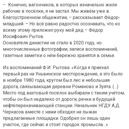
– Конечно, вагончиков, в которых изначально жили
рабочие в посёлке, я не застал. Мы живём уже в
благоустроенном общежитии, – рассказывает Фёдор-
младший. – Но всё равно радостно осознавать, что ко
всему этому приложил руку мой дед – Фёдор
Иосифович Рытов.
Основателя династии не стало в 2020 году, но
многочисленные фотографии, записи воспоминаний,
газетные заметки о нём бережно хранятся в семье.
Из воспоминаний Ф.И. Рытова: «Когда я приехал
первый раз на Уньвинское месторождение, а это было
в ноябре 1980 года, кругом был лес и небольшая
дорога, связывающая деревни Романово и Зуята. (…)
Место под вахтовый посёлок выбирали с таким учётом,
чтобы он был недалеко от дороги, речки и будущей
нефтеперекачивающей станции. Начальник НГДУ А.Д.
Черкасов вместе с нами обходил на лыжах
предлагаемые площадки. Одобрил он лишь один
участок, где сейчас и стоит городок промысла…»