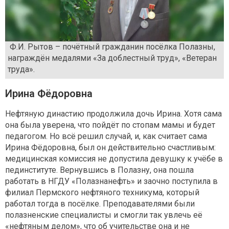
Ф.И. Рытов – почётный гражданин посёлка Полазны,
награждён медалями «За доблестный труд», «Ветеран
труда».
Ирина Фёдоровна
Нефтяную династию продолжила дочь Ирина. Хотя сама
она была уверена, что пойдёт по стопам мамы и будет
педагогом. Но всё решил случай, и, как считает сама
Ирина Фёдоровна, был он действительно счастливым:
медицинская комиссия не допустила девушку к учёбе в
пединституте. Вернувшись в Полазну, она пошла
работать в НГДУ «Полазнанефть» и заочно поступила в
филиал Пермского нефтяного техникума, который
работал тогда в посёлке. Преподавателями были
полазненские специалисты и смогли так увлечь её
«нефтяным делом», что об учительстве она и не