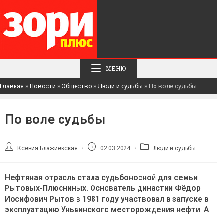
МЕНЮ
Главная
»
Новости
»
Общество
»
Люди и судьбы
»
По воле судьбы
По воле судьбы
Автор
Запись
Рубрика
Ксения Блажиевская
02.03.2024
Люди и судьбы
записи:
опубликована:
записи:
Нефтяная отрасль стала судьбоносной для семьи
Рытовых-Плюсниных. Основатель династии Фёдор
Иосифович Рытов в 1981 году участвовал в запуске в
эксплуатацию Уньвинского месторождения нефти. А