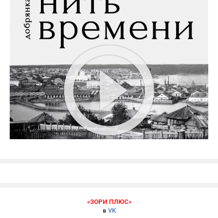
«ЗОРИ ПЛЮС»
в
VK