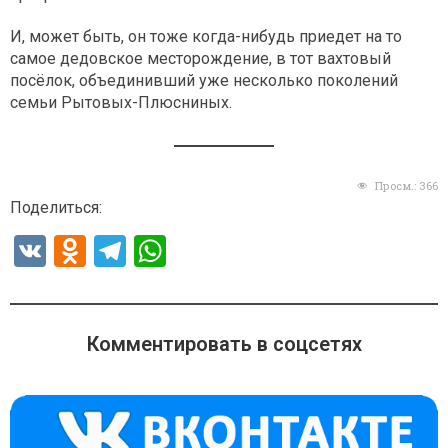
И, может быть, он тоже когда-нибудь приедет на то
самое дедовское месторождение, в тот вахтовый
посёлок, объединивший уже несколько поколений
семьи Рытовых-Плюсниных.
Просм.:
366
Поделиться:
V
O
T
W
K
d
el
h
n
e
at
o
gr
s
Комментировать в соцсетях
kl
a
A
a
m
p
ss
p