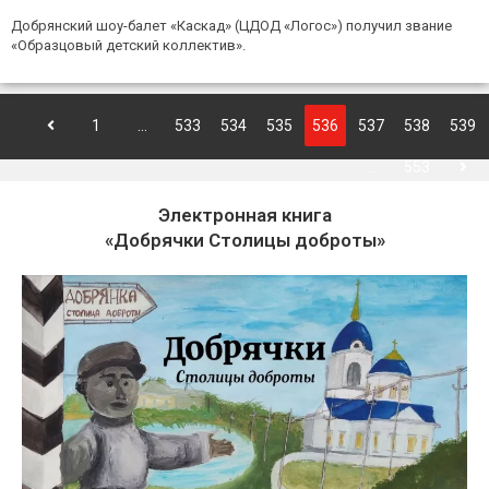
Добрянский шоу-балет «Каскад» (ЦДОД «Логос») получил звание
«Образцовый детский коллектив».
1
…
533
534
535
536
537
538
539
…
553
Электронная книга
«Добрячки Столицы доброты»