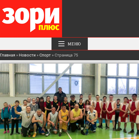
МЕНЮ
Главная
»
Новости
»
Спорт
»
Страница 75