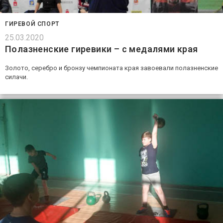
ГИРЕВОЙ СПОРТ
25.03.2020
Полазненские гиревики – с медалями края
Золото, серебро и бронзу чемпионата края завоевали полазненские
силачи.