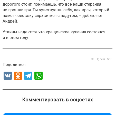
дорогого стоит, понимаешь, что все наши старания
не прошли зря. Ты чувствуешь себя, как врач, который
помог человеку справиться с недугом, – добавляет
Андрей.
Уткины надеются, что крещенские купания состоятся
и в этом году.
Просм.:
599
Поделиться:
V
O
T
W
K
d
el
h
n
e
at
o
gr
s
Комментировать в соцсетях
kl
a
A