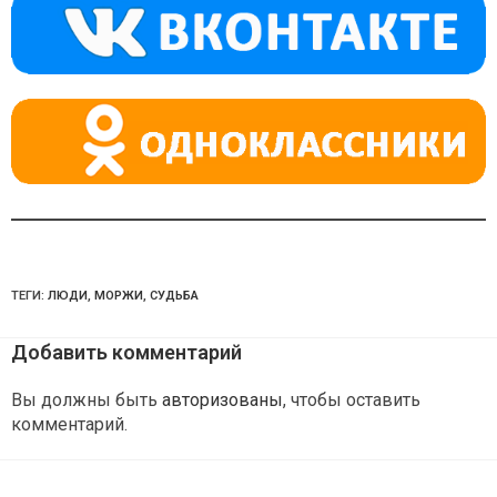
a
m
p
ss
p
ni
ki
ТЕГИ:
ЛЮДИ
,
МОРЖИ
,
СУДЬБА
Добавить комментарий
Вы должны быть
авторизованы
, чтобы оставить
комментарий.