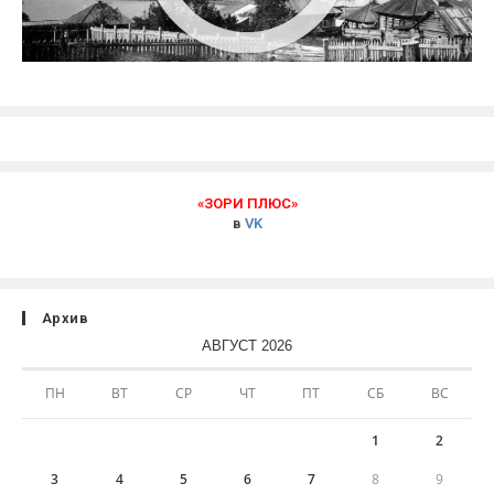
«ЗОРИ ПЛЮС»
в
VK
Архив
АВГУСТ 2026
ПН
ВТ
СР
ЧТ
ПТ
СБ
ВС
1
2
3
4
5
6
7
8
9