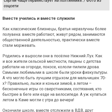
Сергей чаще первенствует на полтиннике. / Фото из
соцсети
Вместе учились и вместе служили
Как классические близнецы, братья неразлучны более
полувека: вместе работают, живут рядом, занимаются
общественной деятельностью, практически вместе
стали моржевать.
Родились и выросли они в посёлке Нижний Лух. Как
и все жители сельской местности, пацаны с детства
работали на огороде, покосе, кололи-пилили дрова.
Самыми любимыми в школе были уроки физкультуры.
А что могло быть лучшим отдыхом для мальчишек 70-
х? Правильно, лыжи и коньки зимой, а летом –
бесконечные игры со сверстниками, состязания, кто
быстрее в беге или езде на велосипеде. А уж купаться
летом в Каме могли с утра до вечера!
Окончили школу, вместе отслужили в ВДВ, друг