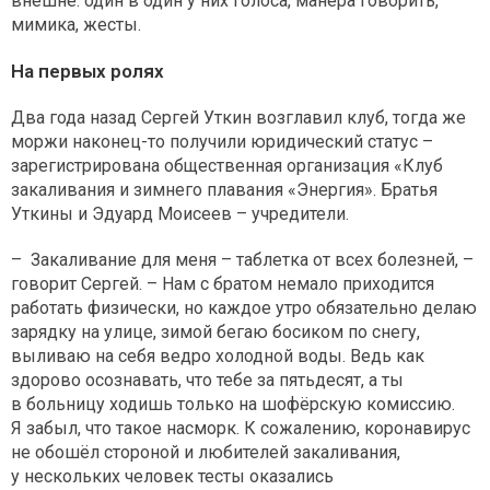
внешне: один в один у них голоса, манера говорить,
мимика, жесты.
На первых ролях
Два года назад Сергей Уткин возглавил клуб, тогда же
моржи наконец-то получили юридический статус –
зарегистрирована общественная организация «Клуб
закаливания и зимнего плавания «Энергия». Братья
Уткины и Эдуард Моисеев – учредители.
– Закаливание для меня – таблетка от всех болезней, –
говорит Сергей. – Нам с братом немало приходится
работать физически, но каждое утро обязательно делаю
зарядку на улице, зимой бегаю босиком по снегу,
выливаю на себя ведро холодной воды. Ведь как
здорово осознавать, что тебе за пятьдесят, а ты
в больницу ходишь только на шофёрскую комиссию.
Я забыл, что такое насморк. К сожалению, коронавирус
не обошёл стороной и любителей закаливания,
у нескольких человек тесты оказались