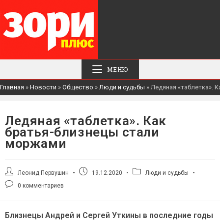
МЕНЮ
Главная
»
Новости
»
Общество
»
Люди и судьбы
»
Ледяная «таблетка». 
Ледяная «таблетка». Как
братья-близнецы стали
моржами
Автор
Запись
Рубрика
Леонид Первушин
19.12.2020
Люди и судьбы
записи:
опубликована:
записи:
Комментарии
0 комментариев
к
записи:
Близнецы Андрей и Сергей Уткины в последние годы