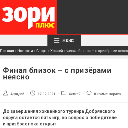
МЕНЮ
Главная
»
Новости
»
Спорт
»
Хоккей
»
Финал близок – с призёрами неяс
Финал близок – с призёрами
неясно
Автор
Запись
Рубрика
Комментарии
Аркадий
17.02.2021
Хоккей
0 комментариев
записи:
опубликована:
записи:
к
записи:
До завершения хоккейного турнира Добрянского
округа остаётся пять игр, но вопрос о победителе
и призёрах пока открыт.