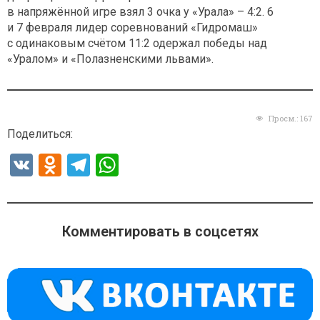
в напряжённой игре взял 3 очка у «Урала» – 4:2. 6
и 7 февраля лидер соревнований «Гидромаш»
с одинаковым счётом 11:2 одержал победы над
«Уралом» и «Полазненскими львами».
Просм.:
167
Поделиться:
V
O
T
W
K
d
el
h
n
e
at
o
gr
s
Комментировать в соцсетях
kl
a
A
a
m
p
ss
p