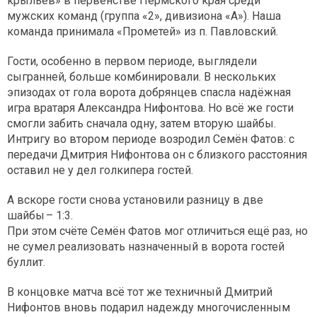
крыльев» в первенстве Пермского края среди
мужских команд (группа «2», дивизиона «А»). Наша
команда принимала «Прометей» из п. Павловский.
Гости, особенно в первом периоде, выглядели
сыгранней, больше комбинировали. В нескольких
эпизодах от гола ворота добрянцев спасла надёжная
игра вратаря Александра Нифонтова. Но всё же гости
смогли забить сначала одну, затем вторую шайбы.
Интригу во втором периоде возродил Семён Фатов: с
передачи Дмитрия Нифонтова он с близкого расстояния
оставил не у дел голкипера гостей.
А вскоре гости снова установили разницу в две
шайбы – 1:3.
При этом счёте Семён Фатов мог отличиться ещё раз, но
не сумел реализовать назначенный в ворота гостей
буллит.
В концовке матча всё тот же техничный Дмитрий
Нифонтов вновь подарил надежду многочисленным