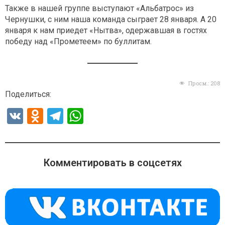
Также в нашей группе выступают «Альбатрос» из
Чернушки, с ним наша команда сыграет 28 января. А 20
января к нам приедет «Нытва», одержавшая в гостях
победу над «Прометеем» по буллитам.
Просм.:
208
Поделиться:
V
O
T
W
K
d
el
h
n
e
at
o
gr
s
Комментировать в соцсетях
kl
a
A
a
m
p
ss
p