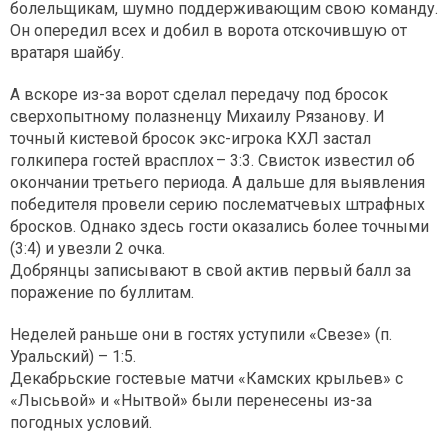
болельщикам, шумно поддерживающим свою команду.
Он опередил всех и добил в ворота отскочившую от
вратаря шайбу.
А вскоре из-за ворот сделал передачу под бросок
сверх­опытному полазненцу Михаилу Рязанову. И
точный кистевой бросок экс-игрока КХЛ застал
голкипера гостей врасплох – 3:3. Свисток известил об
окончании третьего периода. А дальше для выявления
победителя провели серию послематчевых штрафных
бросков. Однако здесь гости оказались более точными
(3:4) и увезли 2 очка.
Добрянцы записывают в свой актив первый балл за
поражение по буллитам.
Неделей раньше они в гостях уступили «Свезе» (п.
Уральский) – 1:5.
Декабрьские гостевые матчи «Камских крыльев» с
«Лысьвой» и «Нытвой» были перенесены из-за
погодных условий.