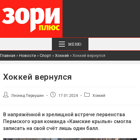
МЕНЮ
Главная
»
Новости
»
Спорт
»
Хоккей
»
Хоккей вернулся
Хоккей вернулся
Автор
Запись
Рубрика
Леонид Первушин
17.01.2024
Хоккей
записи:
опубликована:
записи:
В напряжённой и зрелищной встрече первенства
Пермского края команда «Камские крылья» смогла
записать на свой счёт лишь один балл.