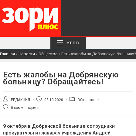
МЕНЮ
Главная
»
Новости
»
Общество
»
Есть жалобы на Добрянскую больницу?
Есть жалобы на Добрянскую
больницу? Обращайтесь!
Автор
Запись
Рубрика
РЕДАКЦИЯ
08.10.2020
Общество
записи:
опубликована:
записи:
Комментарии
0 комментариев
к
записи:
9 октября в Добрянской больнице сотрудники
прокуратуры и главврач учреждения Андрей