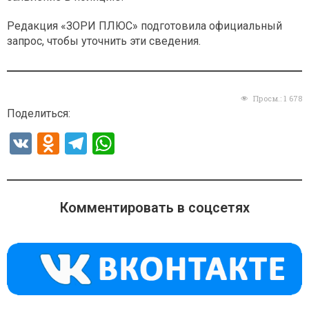
Редакция «ЗОРИ ПЛЮС» подготовила официальный
запрос, чтобы уточнить эти сведения.
Просм.:
1 678
Поделиться:
V
O
T
W
K
d
el
h
n
e
at
o
gr
s
Комментировать в соцсетях
kl
a
A
a
m
p
ss
p
ni