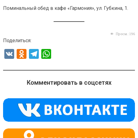
Поминальный обед в кафе «Гармония», ул. Губкина, 1.
Просм.:
196
Поделиться:
V
O
T
W
K
d
el
h
n
e
at
o
gr
s
Комментировать в соцсетях
kl
a
A
a
m
p
ss
p
ni
ki