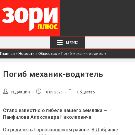
МЕНЮ
Главная
»
Новости
»
Общество
»
Погиб механик-водитель
Погиб механик-водитель
Автор
Запись
Рубрика
РЕДАКЦИЯ
18.05.2026
Общество
записи:
опубликована:
записи:
Стало известно о гибели нашего земляка —
Панфилова Александра Николаевича.
Он родился в Горнозаводском районе. В Добрянке