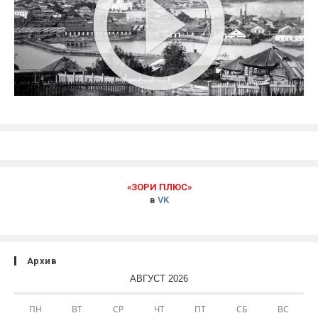
«ЗОРИ ПЛЮС»
в
VK
Архив
АВГУСТ 2026
ПН
ВТ
СР
ЧТ
ПТ
СБ
ВС