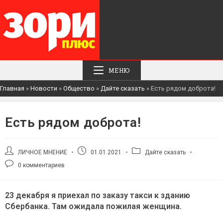
МЕНЮ
Главная
»
Новости
»
Общество
»
Дайте сказать
»
Есть рядом доброта!
Есть рядом доброта!
Автор
Запись
Рубрика
ЛИЧНОЕ МНЕНИЕ
01.01.2021
Дайте сказать
записи:
опубликована:
записи:
Комментарии
0 комментариев
к
записи:
23 декабря я приехал по заказу такси к зданию
Сбербанка. Там ожидала пожилая женщина.