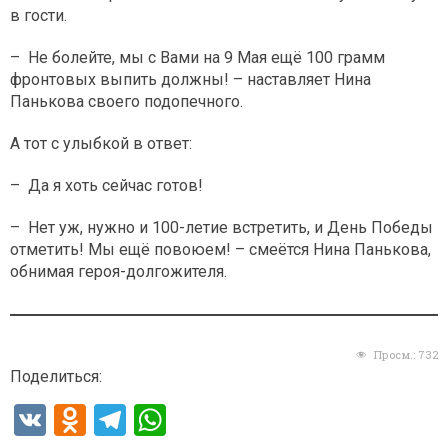
в гости.
– Не болейте, мы с Вами на 9 Мая ещё 100 грамм
фронтовых выпить должны! – наставляет Нина
Панькова своего подопечного.
А тот с улыбкой в ответ:
– Да я хоть сейчас готов!
– Нет уж, нужно и 100-летие встретить, и День Победы
отметить! Мы ещё повоюем! – смеётся Нина Панькова,
обнимая героя-долгожителя.
Просм.:
732
Поделиться:
V
O
T
W