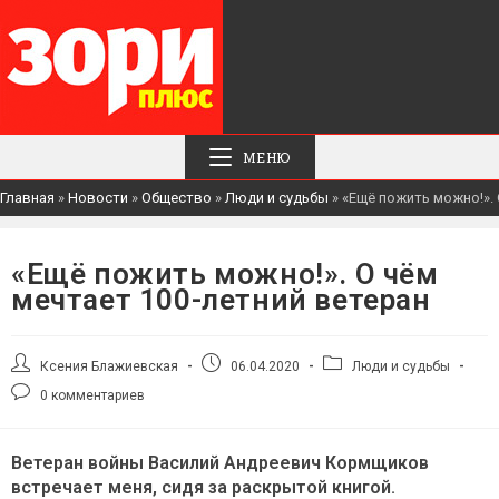
МЕНЮ
Главная
»
Новости
»
Общество
»
Люди и судьбы
»
«Ещё пожить можно!». 
«Ещё пожить можно!». О чём
мечтает 100-летний ветеран
Автор
Запись
Рубрика
Ксения Блажиевская
06.04.2020
Люди и судьбы
записи:
опубликована:
записи:
Комментарии
0 комментариев
к
записи:
Ветеран войны Василий Андреевич Кормщиков
встречает меня, сидя за раскрытой книгой.