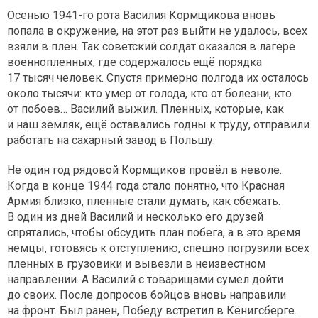
Осенью 1941-го рота Василия Кормщикова вновь
попала в окружение, на этот раз выйти не удалось, всех
взяли в плен. Так советский солдат оказался в лагере
военнопленных, где содержалось ещё порядка
17 тысяч человек. Спустя примерно полгода их осталось
около тысячи: кто умер от голода, кто от болезни, кто
от побоев… Василий выжил. Пленных, которые, как
и наш земляк, ещё оставались годны к труду, отправили
работать на сахарный завод в Польшу.
Не один год рядовой Кормщиков провёл в неволе.
Когда в конце 1944 года стало понятно, что Красная
Армия близко, пленные стали думать, как сбежать.
В один из дней Василий и несколько его друзей
спрятались, чтобы обсудить план побега, а в это время
немцы, готовясь к отступлению, спешно погрузили всех
пленных в грузовики и вывезли в неизвестном
направлении. А Василий с товарищами сумел дойти
до своих. После допросов бойцов вновь направили
на фронт. Был ранен, Победу встретил в Кёнигсберге.