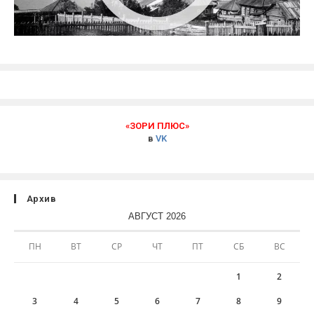
«ЗОРИ ПЛЮС»
в
VK
Архив
АВГУСТ 2026
ПН
ВТ
СР
ЧТ
ПТ
СБ
ВС
1
2
3
4
5
6
7
8
9