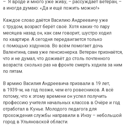
– Я вроде и много уже живу, – рассуждает ветеран, –
а иногда думаю: «Да и ещё пожить можно!»
Каждое слово даётся Василию Андреевичу уже
с трудом, возраст берёт своё. Хотя каких-то пару
месяцев назад он, как сам говорит, шустро ходил
по квартире. А сегодня передвигается только
с помощью ходунков. Во всём помогает дочь
Валентина, сама уже пенсионерка. Ветеран признаётся,
что и не думал, что доживёт до столь почтенного
возраста: сколько раз на фронте смерть ходила за ним
по пятам.
В армию Василия Андреевича призвали в 19 лет,
в 1939-м, на год позже, чем его ровесников. А всё
потому, что к этому времени он успел получить
профессию учителя начальных классов в Очёре и год
отработал в Кунье. Молодого педагога для
прохождения службы направили в Инзу – небольшой
город в Ульяновской области.