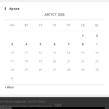
Архив
АВГУСТ 2026
ПН
ВТ
СР
ЧТ
ПТ
СБ
ВС
1
2
3
4
5
6
7
8
9
10
11
12
13
14
15
16
17
18
19
20
21
22
23
24
25
26
27
28
29
30
31
« Июл
СЕТЕВОЕ ИЗДАНИЕ «ЗОРИ ПЛЮС»
16+
ЗАРЕГИСТРИРОВАНО ФЕДЕРАЛЬНОЙ