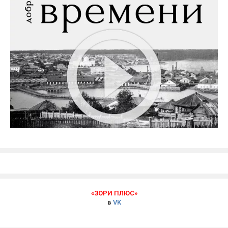
«ЗОРИ ПЛЮС»
в
VK