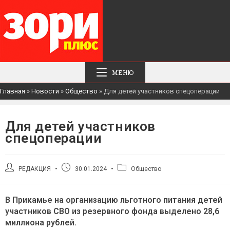
МЕНЮ
Главная
»
Новости
»
Общество
»
Для детей участников спецоперации
Для детей участников
спецоперации
Автор
Запись
Рубрика
РЕДАКЦИЯ
30.01.2024
Общество
записи:
опубликована:
записи:
В Прикамье на организацию льготного питания детей
участников СВО из резервного фонда выделено 28,6
миллиона рублей.