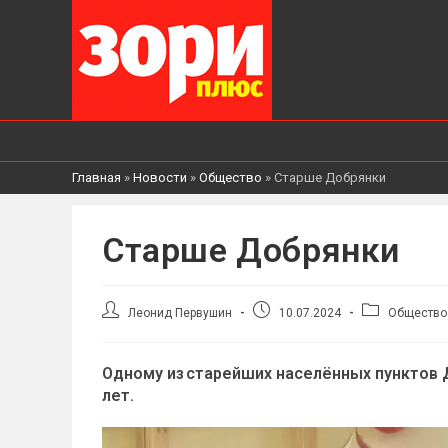
Главная
»
Новости
»
Общество
»
Старше Добрянки
Старше Добрянки
Автор
Запись
Рубрика
Леонид Первушин
10.07.2024
Общество
записи:
опубликована:
записи:
Одному из старейших населённых пунктов Д
лет.