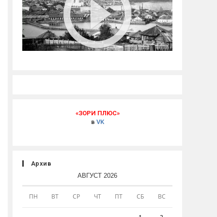
«ЗОРИ ПЛЮС»
в
VK
Архив
АВГУСТ 2026
ПН
ВТ
СР
ЧТ
ПТ
СБ
ВС