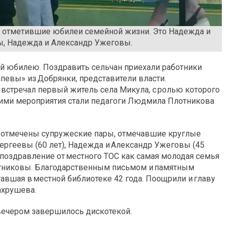
, отметившие юбилеи семейной жизни. Это Надежда и
ны, Надежда и Александр Ужеговы.
й юбилею. Поздравить сельчан приехали работники
певы» из Добрянки, представители власти.
 встречал первый житель села Микула, с ролью которого
щими мероприятия стали педагоги Людмила Плотникова
и отмечены супружеские пары, отмечавшие круглые
ергеевы (60 лет), Надежда и Александр Ужеговы (45
же поздравление от местного ТОС как самая молодая семья
отниковы. Благодарственным письмом и памятным
авшая в местной библиотеке 42 года. Поощрили и главу
ахрушева.
вечером завершилось дискотекой.