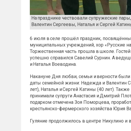
На празднике чествовали супружеские пары
Валентин Сергеевы, Наталья и Сергей Кати
6 июля в селе прошёл праздник, посвящённы
муниципальных учреждений, хор «Русские на
Торжественная часть прошла в школе. Гостей
успешно справился Савелий Сурнин. А веду
и Наталья Воеводина.
Накануне Дня любви, семьи и верности был
даты семейной жизни: Надежда и Валентин С
лет), Наталья и Сергей Катины (40 лет). Так
принимали супруги Анастасия и Дмитрий Пл
подарком отмечена Зоя Поморцева, проработ
крестьянско-фермерского хозяйства Юрия В
Гуляние продолжилось в центре Никулино и 