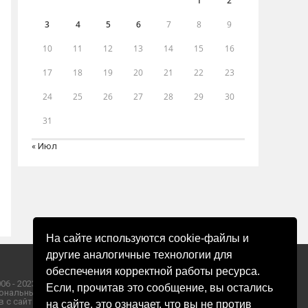
1
2
3
4
5
6
7
8
9
10
11
12
13
14
15
16
17
18
19
20
21
22
23
24
25
26
27
28
29
30
31
« Июл
На сайте используются cookie-файлы и
другие аналогичные технологии для
обеспечения корректной работы ресурса.
06 - 2023 ООО «Пресса-Том».
Если, прочитав это сообщение, вы остались
ональных данных ООО «Пресса-Том».
 с сайта «ЗОРИ ПЛЮС».
на сайте, это означает, что вы не против