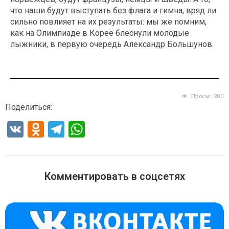
что наши будут выступать без флага и гимна, вряд ли
сильно повлияет на их результаты: мы же помним,
как на Олимпиаде в Корее блеснули молодые
лыжники, в первую очередь Александр Большунов.
Просм.:
200
Поделиться:
V
O
T
W
K
d
el
h
n
e
at
o
gr
s
Комментировать в соцсетях
kl
a
A
a
m
p
ss
p