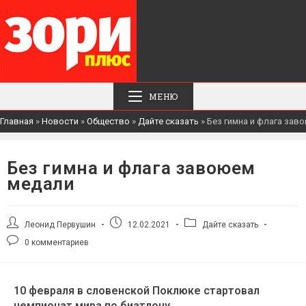
МЕНЮ
Главная
»
Новости
»
Общество
»
Дайте сказать
»
Без гимна и флага зав
Без гимна и флага завоюем
медали
Леонид Первушин
12.02.2021
Дайте сказать
0 комментариев
10 февраля в словенской Поклюке стартовал
чемпионат мира по биатлону.