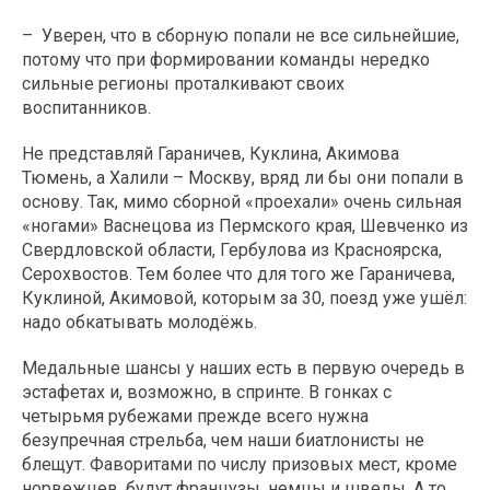
– Уверен, что в сборную попали не все сильнейшие,
потому что при формировании команды нередко
сильные регионы проталкивают своих
воспитанников.
Не представляй Гараничев, Куклина, Акимова
Тюмень, а Халили – Москву, вряд ли бы они попали в
основу. Так, мимо сборной «проехали» очень сильная
«ногами» Васнецова из Пермского края, Шевченко из
Свердловской области, Гербулова из Красноярска,
Серохвостов. Тем более что для того же Гараничева,
Куклиной, Акимовой, которым за 30, поезд уже ушёл:
надо обкатывать молодёжь.
Медальные шансы у наших есть в первую очередь в
эстафетах и, возможно, в спринте. В гонках с
четырьмя рубежами прежде всего нужна
безупречная стрельба, чем наши биатлонисты не
блещут. Фаворитами по числу призовых мест, кроме
норвежцев, будут французы, немцы и шведы. А то,