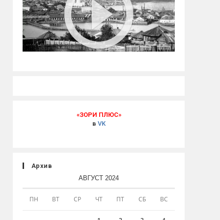
«ЗОРИ ПЛЮС»
в
VK
Архив
АВГУСТ 2024
ПН
ВТ
СР
ЧТ
ПТ
СБ
ВС