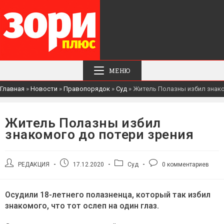
МЕНЮ
Главная
»
Новости
»
Правопорядок
»
Суд
»
Житель Полазны избил знако
Житель Полазны избил
знакомого до потери зрения
Автор
Запись
Рубрика
Комментарии
РЕДАКЦИЯ
17.12.2020
Суд
0 комментариев
записи:
опубликована:
записи:
к
записи:
Осудили 18-летнего полазненца, который так избил
знакомого, что тот ослеп на один глаз.