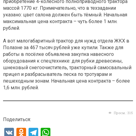
приобретение 4-колёсного полноприводного трактора
массой 1770 кг. Примечательно, что в техзадании
указано: цвет салона должен быть тёмный. Начальная
максимальная цена контракта – чуть более 1 млн.
рублей.
А вот малогабаритный трактор для нужд отдела ЖКХ в
Полазне за 467 тысяч рублей уже купили. Также для
работы в посёлке объявлена закупка навесного
оборудования к спецтехнике: для рубки древесины,
шнековый снегоочиститель, тракторный самосвальный
прицеп и разбрасыватель песка по тротуарам и
пешеходным зонам. Начальная цена контракта – более
1,6 млн. рублей.
Просм.:
315
Поделиться:
V
O
T
W