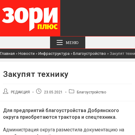
МЕНЮ
Главная
»
Новости
»
Инфраструктура
»
Благоустройство
»
Закупят техн
Закупят технику
Автор
Запись
Рубрика
РЕДАКЦИЯ
23.05.2021
Благоустройство
записи:
опубликована:
записи:
Для предприятий благоустройства Добрянского
округа приобретаются трактора и спецтехника.
Администрация округа разместила документацию на