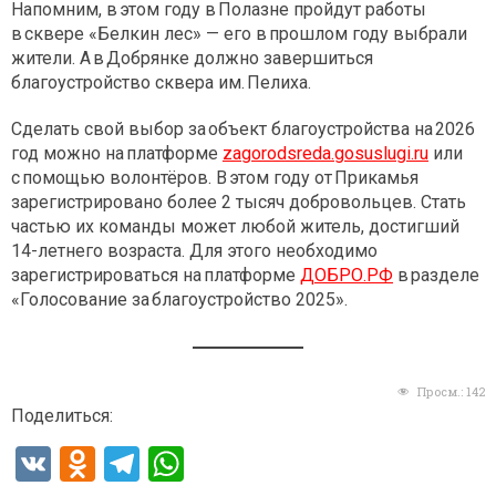
Напомним, в этом году в Полазне пройдут работы
в сквере «Белкин лес» — его в прошлом году выбрали
жители. А в Добрянке должно завершиться
благоустройство сквера им. Пелиха.
Сделать свой выбор за объект благоустройства на 2026
год можно на платформе
zagorodsreda.gosuslugi.ru
или
с помощью волонтёров. В этом году от Прикамья
зарегистрировано более 2 тысяч добровольцев. Стать
частью их команды может любой житель, достигший
14-летнего возраста. Для этого необходимо
зарегистрироваться на платформе
ДОБРО.РФ
в разделе
«Голосование за благоустройство 2025».
Просм.:
142
Поделиться:
V
O
T
W