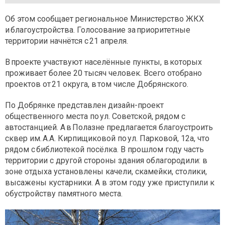
Об этом сообщает региональное Министерство ЖКХ
и благоустройства. Голосование за приоритетные
территории начнётся с 21 апреля.
В проекте участвуют населённые пункты, в которых
проживает более 20 тысяч человек. Всего отобрано
проектов от 21 округа, в том числе Добрянского.
По Добрянке представлен дизайн-проект
общественного места по ул. Советской, рядом с
автостанцией. А в Полазне предлагается благоустроить
сквер им. А.А. Кирпищиковой по ул. Парковой, 12а, что
рядом с библиотекой посёлка. В прошлом году часть
территории с другой стороны здания облагородили: в
зоне отдыха установлены качели, скамейки, столики,
высажены кустарники. А в этом году уже приступили к
обустройству памятного места.