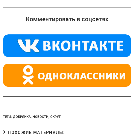
K
d
el
h
n
e
at
o
gr
s
Комментировать в соцсетях
kl
a
A
a
m
p
ss
p
ni
ki
ТЕГИ:
ДОБРЯНКА
,
НОВОСТИ
,
ОКРУГ
ПОХОЖИЕ МАТЕРИАЛЫ: