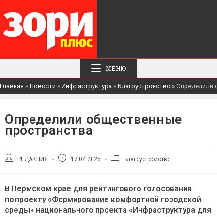
МЕНЮ
Главная
»
Новости
»
Инфраструктура
»
Благоустройство
»
Определили 
Определили общественные
пространства
Автор
Запись
Рубрика
РЕДАКЦИЯ
17.04.2025
Благоустройство
записи:
опубликована:
записи:
В Пермском крае для рейтингового голосования
по проекту «Формирование комфортной городской
среды» национального проекта «Инфраструктура для