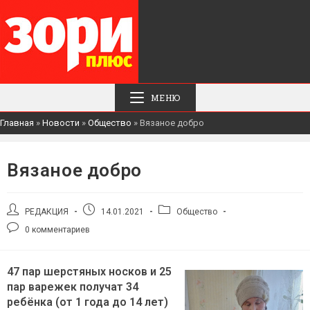
МЕНЮ
Главная
»
Новости
»
Общество
»
Вязаное добро
Вязаное добро
Автор
Запись
Рубрика
РЕДАКЦИЯ
14.01.2021
Общество
записи:
опубликована:
записи:
Комментарии
0 комментариев
к
записи:
47 пар шерстяных носков и 25
пар варежек получат 34
ребёнка (от 1 года до 14 лет)