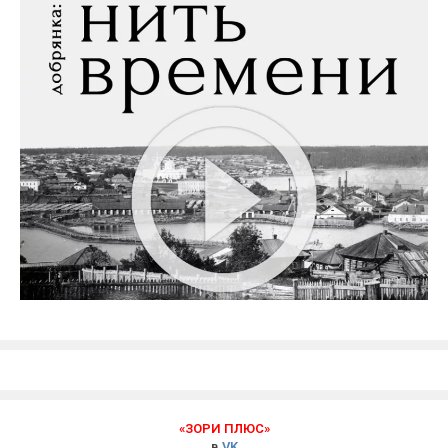
«ЗОРИ ПЛЮС»
в
VK