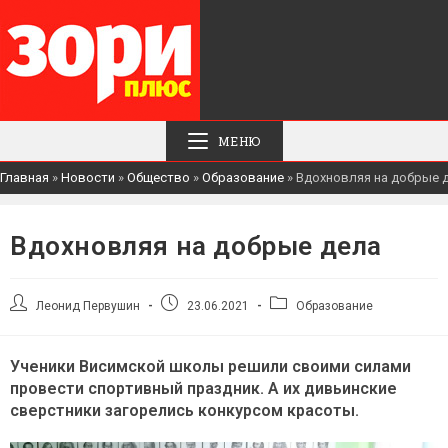
МЕНЮ
Главная
»
Новости
»
Общество
»
Образование
»
Вдохновляя на добрые 
Вдохновляя на добрые дела
Автор
Запись
Рубрика
Леонид Первушин
23.06.2021
Образование
записи:
опубликована:
записи:
Ученики Висимской школы решили своими силами
провести спортивный праздник. А их дивьинские
сверстники загорелись конкурсом красоты.