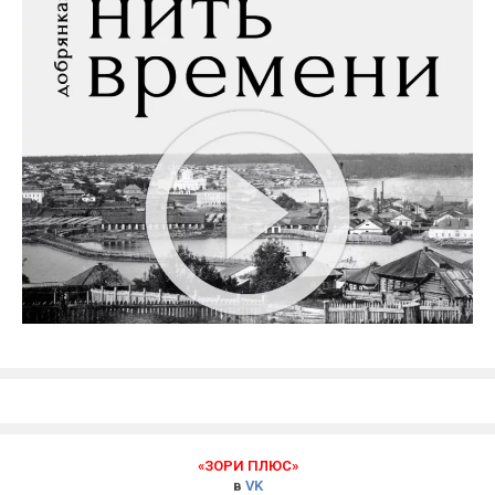
«ЗОРИ ПЛЮС»
в
VK