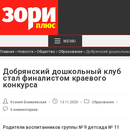
МЕНЮ
Главная
»
Новости
»
Общество
»
Образование
»
Добрянский дошкольный
Добрянский дошкольный клуб
стал финалистом краевого
конкурса
Автор
Запись
Рубрика
Ксения Блажиевская
13.11.2020
Образование
записи:
опубликована:
записи:
Комментарии
0 комментариев
к
записи:
Родители воспитанников группы № 9 детсада № 11