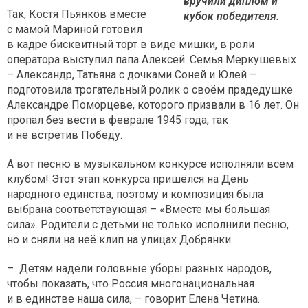
вручили диплом и
Так, Костя Пьянков вместе
кубок победителя.
с мамой Мариной готовил
в кадре бисквитный торт в виде мишки, в роли
оператора выступил папа Алексей. Семья Меркушевых
– Александр, Татьяна с дочками Соней и Юлей –
подготовила трогательный ролик о своём прадедушке
Александре Поморцеве, которого призвали в 16 лет. Он
пропал без вести в феврале 1945 года, так
и не встретив Победу.
А вот песню в музыкальном конкурсе исполняли всем
клубом! Этот этап конкурса пришёлся на День
народного единства, поэтому и композиция была
выбрана соответствующая – «Вместе мы большая
сила». Родители с детьми не только исполнили песню,
но и сняли на неё клип на улицах Добрянки.
– Детям надели головные уборы разных народов,
чтобы показать, что Россия многонациональная
и в единстве наша сила, – говорит Елена Четина.