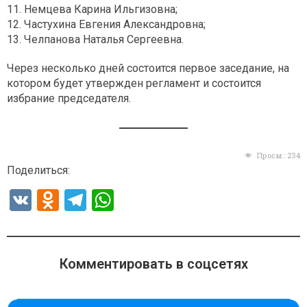
11. Немцева Карина Ильгизовна;
12. Частухина Евгения Александровна;
13. Челпанова Наталья Сергеевна.
Через несколько дней состоится первое заседание, на
котором будет утвержден регламент и состоится
избрание председателя.
Просм.:
234
Поделиться:
V
O
T
W
K
d
el
h
n
e
at
o
gr
s
Комментировать в соцсетях
kl
a
A