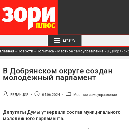
МЕНЮ
Главная
»
Новости
»
Политика
»
Местное самоуправление
»
В Добрянск
В Добрянском округе создан
молодёжный парламент
Автор
Запись
Рубрика
РЕДАКЦИЯ
04.06.2024
Местное самоуправление
записи:
опубликована:
записи:
Депутаты Думы утвердили состав муниципального
молодёжного парламента.