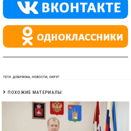
a
m
p
ss
p
ni
ki
ТЕГИ:
ДОБРЯНКА
,
НОВОСТИ
,
ОКРУГ
ПОХОЖИЕ МАТЕРИАЛЫ: