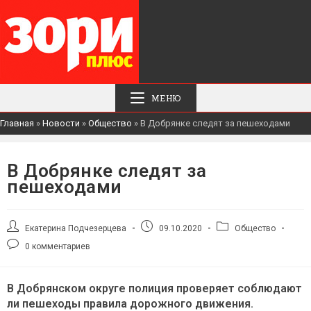
МЕНЮ
Главная
»
Новости
»
Общество
»
В Добрянке следят за пешеходами
В Добрянке следят за
пешеходами
Автор
Запись
Рубрика
Екатерина Подчезерцева
09.10.2020
Общество
записи:
опубликована:
записи:
Комментарии
0 комментариев
к
записи:
В Добрянском округе полиция проверяет соблюдают
ли пешеходы правила дорожного движения.