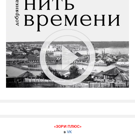
«ЗОРИ ПЛЮС»
в
VK