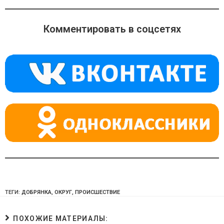
n
e
at
o
gr
s
Комментировать в соцсетях
kl
a
A
a
m
p
ss
p
ni
ki
ТЕГИ:
ДОБРЯНКА
,
ОКРУГ
,
ПРОИСШЕСТВИЕ
ПОХОЖИЕ МАТЕРИАЛЫ: