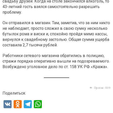
свадьбу друзей. Когда на столе закончился алкоголь, то
43-летний гость взялся самостоятельно разрешить
проблему.
Он отправился в магазин. Там, заметив, что за ним никто
не наблюдает, просто сложил в свою сумку несколько
бутылок рома и виски и, спокойно пройдя мимо кассы,
вернулся к свадебному застолью. Общая сумма ущерба
составила 2,7 тысячи рублей.
Работники сетевого магазина обратились в полицию,
стражи порядка оперативно вышли на подозреваемого.
Возбуждено уголовное дело по ст. 158 УК РФ «Кража».
Просм.:
509
Поделиться:
V
O
T
W
K
d
el
h