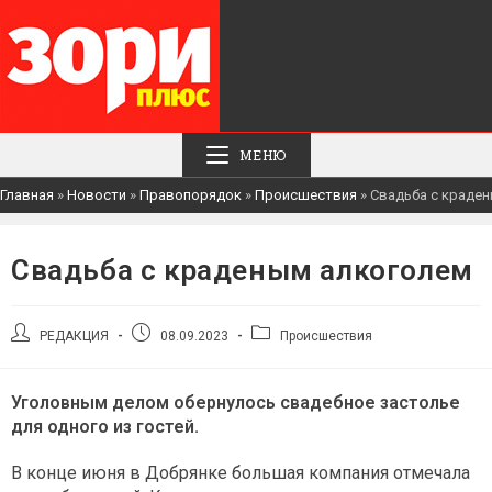
МЕНЮ
Главная
»
Новости
»
Правопорядок
»
Происшествия
»
Свадьба с краде
Свадьба с краденым алкоголем
Автор
Запись
Рубрика
РЕДАКЦИЯ
08.09.2023
Происшествия
записи:
опубликована:
записи:
Уголовным делом обернулось свадебное застолье
для одного из гостей.
В конце июня в Добрянке большая компания отмечала