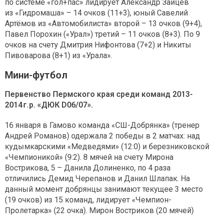
по системе «гол+пас» лидирует Александр Зайцев
из «Гидромаша» – 14 очков (11+3), юный Савелий
Артёмов из «Автомобилиста» второй – 13 очков (9+4),
Павел Порохин («Урал») третий – 11 очков (8+3). По 9
очков на счету Дмитрия Нифонтова (7+2) и Никиты
Пивоварова (8+1) из «Урала».
Мини-футбол
Первенство Пермского края среди команд 2013-
2014 г. р. «ДЮК D06/07».
16 января в Гамово команда «СШ-Добрянка» (тренер
Андрей Романов) одержала 2 победы в 2 матчах: над
кудымкарскими «Медведями» (12:0) и березниковской
«Чемпионикой» (9:2). 8 мячей на счету Мирона
Вострикова, 5 – Данила Долиненко, по 4 раза
отличились Демид Черепанов и Данил Шлапак. На
данный момент добрянцы занимают текущее 3 место
(19 очков) из 15 команд, лидирует «Чемпион-
Пролетарка» (22 очка). Мирон Востриков (20 мячей)