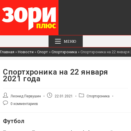
МЕНЮ
Главная
»
Новости
»
Спорт
»
Спортхроника
»
Спортхроника на 22 января 
Спортхроника на 22 января
2021 года
Автор
Запись
Рубрика
Леонид Первушин
22.01.2021
Спортхроника
записи:
опубликована:
записи:
Комментарии
0 комментариев
к
записи:
Футбол