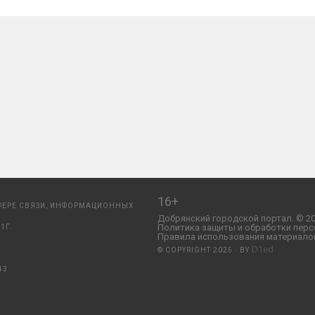
16+
ФЕРЕ СВЯЗИ, ИНФОРМАЦИОННЫХ
Добрянский городской портал. © 20
Политика защиты и обработки перс
1Г.
Правила использования материалов
D1ed
© COPYRIGHT 2025 · BY
43