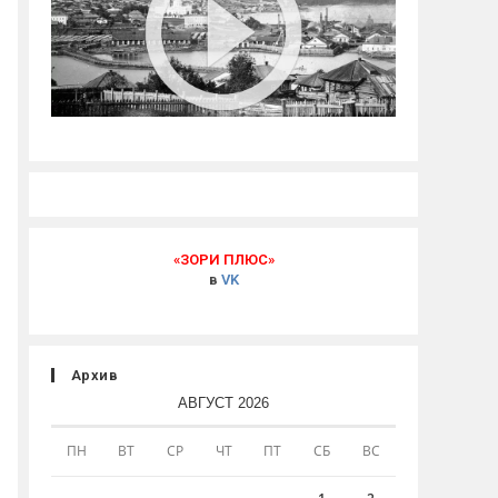
«ЗОРИ ПЛЮС»
в
VK
Архив
АВГУСТ 2026
ПН
ВТ
СР
ЧТ
ПТ
СБ
ВС