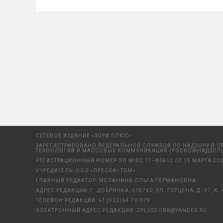
СЕТЕВОЕ ИЗДАНИЕ «ЗОРИ ПЛЮС»
ЗАРЕГИСТРИРОВАНО ФЕДЕРАЛЬНОЙ СЛУЖБОЙ ПО НАДЗОРУ В С
ТЕХНОЛОГИЙ И МАССОВЫХ КОММУНИКАЦИЙ (РОСКОМНАДЗОР)
РЕГИСТРАЦИОННЫЙ НОМЕР ЭЛ № ФС 77–80612 ОТ 15 МАРТА 202
УЧРЕДИТЕЛЬ: ООО «ПРЕССА–ТОМ»
ГЛАВНЫЙ РЕДАКТОР: МЕЛАНИНА ОЛЬГА ГЕРМАНОВНА
АДРЕС РЕДАКЦИИ: Г. ДОБРЯНКА, 618740, УЛ. ГЕРЦЕНА, Д. 47, К. 
ТЕЛЕФОН РЕДАКЦИИ:
+7 (922)64-70-979
ЭЛЕКТРОННЫЙ АДРЕС РЕДАКЦИИ:
ZPLUSDOBR@YANDEX.RU