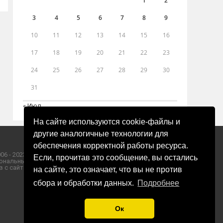
1
2
3
4
5
6
7
8
9
10
11
12
13
14
15
16
17
18
19
20
21
22
23
24
25
26
27
28
29
30
31
« Июл
На сайте используются cookie-файлы и
другие аналогичные технологии для
обеспечения корректной работы ресурса.
06 - 2023 ООО «Пресса-Том».
Если, прочитав это сообщение, вы остались
ональных данных ООО «Пресса-Том».
 с сайта «ЗОРИ ПЛЮС».
на сайте, это означает, что вы не против
сбора и обработки данных.
Подробнее
Ок