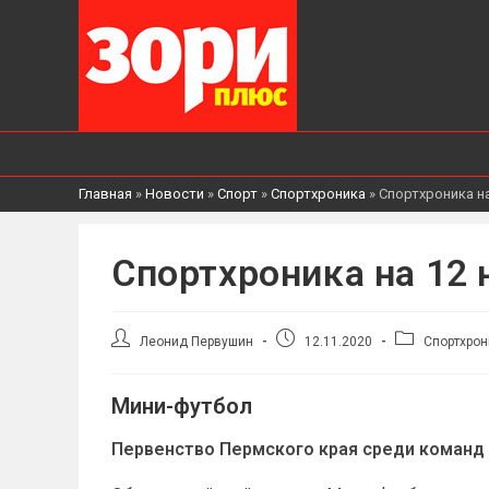
Главная
»
Новости
»
Спорт
»
Спортхроника
»
Спортхроника на
Спортхроника на 12 
Автор
Запись
Рубрика
Леонид Первушин
12.11.2020
Спортхрон
записи:
опубликована:
записи:
Мини-футбол
Первенство Пермского края среди команд 20