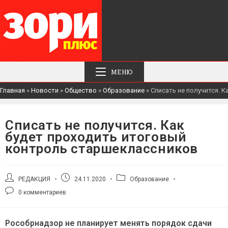
МЕНЮ
Главная
»
Новости
»
Общество
»
Образование
»
Списать не получится. 
Списать не получится. Как
будет проходить итоговый
контроль старшеклассников
Автор
Запись
Рубрика
РЕДАКЦИЯ
24.11.2020
Образование
записи:
опубликована:
записи:
Комментарии
0 комментариев
к
записи:
Рособрнадзор не планирует менять порядок сдачи