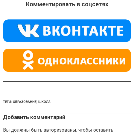
o
gr
s
Комментировать в соцсетях
kl
a
A
a
m
p
ss
p
ni
ki
ТЕГИ:
ОБРАЗОВАНИЕ
,
ШКОЛА
Добавить комментарий
Вы должны быть
авторизованы
, чтобы оставить