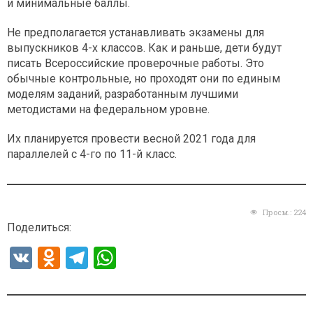
и минимальные баллы.
Не предполагается устанавливать экзамены для
выпускников 4-х классов. Как и раньше, дети будут
писать Всероссийские проверочные работы. Это
обычные контрольные, но проходят они по единым
моделям заданий, разработанным лучшими
методистами на федеральном уровне.
Их планируется провести весной 2021 года для
параллелей с 4-го по 11-й класс.
Просм.:
224
Поделиться:
V
O
T
W
K
d
el
h
n
e
at