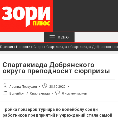
МЕНЮ
Главная
»
Новости
»
Спорт
»
Спартакиада
»
Спартакиада Добрянского о
Спартакиада Добрянского
округа преподносит сюрпризы
Автор
Запись
Леонид Первушин
28.10.2020
записи:
опубликована:
Рубрика
Комментарии
Волейбол
/
Спартакиада
0 комментариев
записи:
к
записи:
Тройка призёров турнира по волейболу среди
работников предприятий и учреждений стала самой