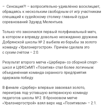
– Сенсация?! – вопросительно-удивлённо восклицает,
обращаясь к нескольким свободным от игр участникам
спешащий к судейскому столику главный судья
соревнований Эдуард Мелентьев.
Только что закончился первый полуфинальный матч,
в котором и вправду довольно неожиданно дружина
Добрянской школы № 2 выбила из борьбы за золото
команду «Уралэнергостроя». Причём сделала это
с сухим счётом – 2:0.
Результат второго матча «Цербера» со сборной спорт-
школ и ЦФКСиМП «Позитив» стал более логичным:
объединённая команда охранного предприятия
одержала победу.
В финале «Цербер» впервые завоевал золото,
переиграв под-уставшую ветеранскую команду
педагогов школы № 2. В бронзовом матче
«Уралэнергострой» взял верх над «Позитивом» – 2:1.