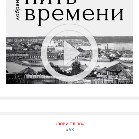
«ЗОРИ ПЛЮС»
в
VK