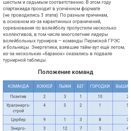
шестым и седьмым соответственно. В этом году
спартакиада проходит в усечённом формате
(не проводились 3 этапа). По разным причинам,
в основном из-за карантинных ограничений,
соревнования по волейболу пропустили несколько
коллективов, в том числе многолетние лидеры
волейбольных турниров – команды Пермской ГРЭС
и больницы. Энергетики, взявшие тайм-аут ещё летом,
из-за нескольких «баранок» оказались в подвале
турнирной таблицы.
Положение команд
КОМАНДА
ХОККЕЙ
ЛЫЖИ
БЕГ
ГОРОДКИ
ВЫШИБ
Позитив
2
3
1
10
2
Уралэнерго-
4
5
2
1
5
строй
Цербер
9
1
3
8
3
Энерго-
3
12
7
3
4