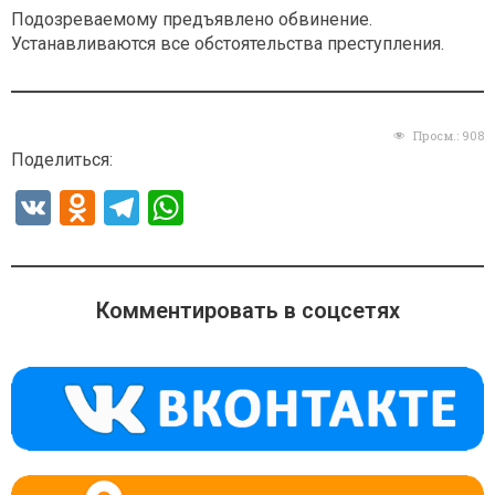
Подозреваемому предъявлено обвинение.
Устанавливаются все обстоятельства преступления.
Просм.:
908
Поделиться:
V
O
T
W
K
d
el
h
n
e
at
o
gr
s
Комментировать в соцсетях
kl
a
A
a
m
p
ss
p
ni
ki