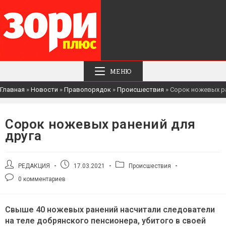
МЕНЮ
Главная
»
Новости
»
Правопорядок
»
Происшествия
»
Сорок ножевых ра
Сорок ножевых ранений для
друга
Автор
Запись
Рубрика
РЕДАКЦИЯ
17.03.2021
Происшествия
записи:
опубликована:
записи:
Комментарии
0 комментариев
к
записи:
Свыше 40 ножевых ранений насчитали следователи
на теле добрянского пенсионера, убитого в своей