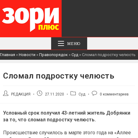
МЕНЮ
Главная
»
Новости
»
Правопорядок
»
Суд
»
Сломал подростку челюсть
Сломал подростку челюсть
Автор
Запись
Рубрика
Комментарии
РЕДАКЦИЯ
27.11.2020
Суд
0 комментариев
записи:
опубликована:
записи:
к
записи:
Условный срок получил 43-летний житель Добрянки
за то, что сломал подростку челюсть.
Происшествие случилось в марте этого года на «Аллее