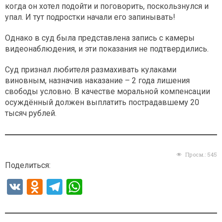
когда он хотел подойти и поговорить, поскользнулся и
упал. И тут подростки начали его запинывать!
Однако в суд была представлена запись с камеры
видеонаблюдения, и эти показания не подтвердились.
Суд признал любителя размахивать кулаками
виновным, назначив наказание – 2 года лишения
свободы условно. В качестве моральной компенсации
осуждённый должен выплатить пострадавшему 20
тысяч рублей.
Просм.:
545
Поделиться:
V
O
T
W
K
d
el
h
n
e
at