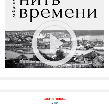
«ЗОРИ ПЛЮС»
в
VK