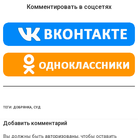
o
gr
s
Комментировать в соцсетях
kl
a
A
a
m
p
ss
p
ni
ki
ТЕГИ:
ДОБРЯНКА
,
СУД
Добавить комментарий
Вы должны быть
авторизованы
, чтобы оставить