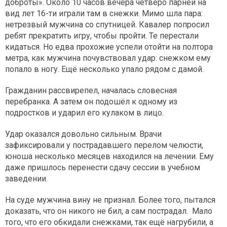
доброты». Около 10 часов вечера четверо парней на
вид лет 16-ти играли там в снежки. Мимо шла пара:
нетрезвый мужчина со спутницей. Кавалер попросил
ребят прекратить игру, чтобы пройти. Те перестали
кидаться. Но едва прохожие успели отойти на полтора
метра, как мужчина почувствовал удар: снежком ему
попало в ногу. Ещё несколько упало рядом с дамой.
Гражданин рассвирепел, началась словесная
перебранка. А затем он подошёл к одному из
подростков и ударил его кулаком в лицо.
Удар оказался довольно сильным. Врачи
зафиксировали у пострадавшего перелом челюсти,
юноша несколько месяцев находился на лечении. Ему
даже пришлось перенести сдачу сессии в учебном
заведении.
На суде мужчина вину не признал. Более того, пытался
доказать, что он никого не бил, а сам пострадал. Мало
того, что его обкидали снежками, так ещё нагрубили, а