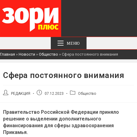
МЕНЮ
Главная
»
Новости
»
Общество
»
Сфера постоянного внимания
Сфера постоянного внимания
Автор
Запись
Рубрика
РЕДАКЦИЯ
07.12.2023
Общество
записи:
опубликована:
записи:
Правительство Российской Федерации приняло
решение о выделении дополнительного
финансирования для сферы здравоохранения
Прикамья.