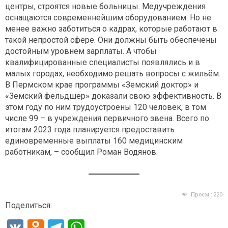
центры, строятся новые больницы. Медучреждения
оснащаются современнейшим оборудованием. Но не
менее важно заботиться о кадрах, которые работают в
такой непростой сфере. Они должны быть обеспечены
достойным уровнем зарплаты. А чтобы
квалифицированные специалисты появлялись и в
малых городах, необходимо решать вопросы с жильём.
В Пермском крае программы «Земский доктор» и
«Земский фельдшер» доказали свою эффективность. В
этом году по ним трудоустроены 120 человек, в том
числе 99 – в учреждения первичного звена. Всего по
итогам 2023 года планируется предоставить
единовременные выплаты 160 медицинским
работникам, – сообщил Роман Водянов.
Просм.:
220
Поделиться:
V
O
T
W