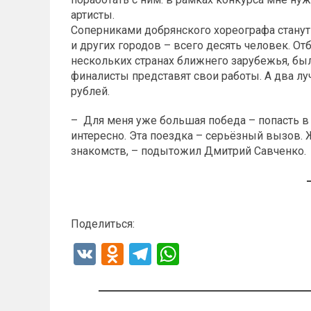
артисты.
Соперниками добрянского хореографа станут
и других городов – всего десять человек. От
нескольких странах ближнего зарубежья, был
финалисты представят свои работы. А два лу
рублей.
– Для меня уже большая победа – попасть в
интересно. Эта поездка – серьёзный вызов. 
знакомств, – подытожил Дмитрий Савченко.
Поделиться:
V
O
T
W
K
d
el
h
n
e
at