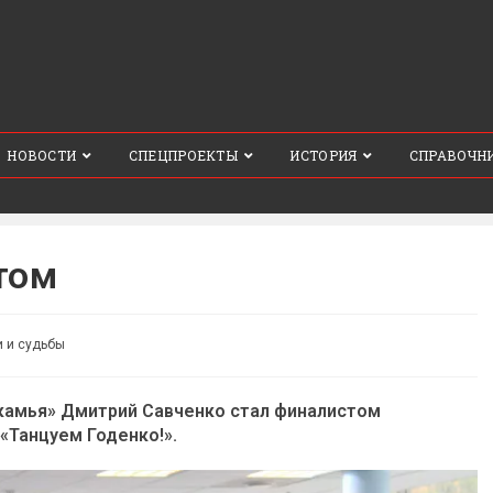
НОВОСТИ
СПЕЦПРОЕКТЫ
ИСТОРИЯ
СПРАВОЧН
том
 и судьбы
амья» Дмитрий Савченко стал финалистом
«Танцуем Годенко!».