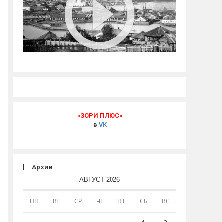
«ЗОРИ ПЛЮС»
в
VK
Архив
АВГУСТ 2026
ПН
ВТ
СР
ЧТ
ПТ
СБ
ВС