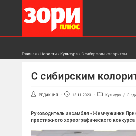
Главная
»
Новости
»
Культура
»
С сибирским колоритом
С сибирским колори
Автор
Запись
Рубрика
РЕДАКЦИЯ
18.11.2023
Культура
/
Люди
записи:
опубликована:
записи:
Руководитель ансамбля «Жемчужинки Прик
престижного хореографического конкурса 