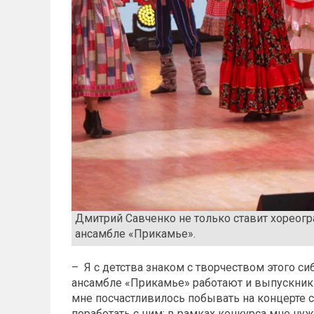
Дмитрий Савченко не только ставит хореогр
ансамбле «Прикамье».
– Я с детства знаком с творчеством этого с
ансамбле «Прикамье» работают и выпускники
мне посчастливилось побывать на концерте с
поработать с ним: в рамках конкурса мне ну