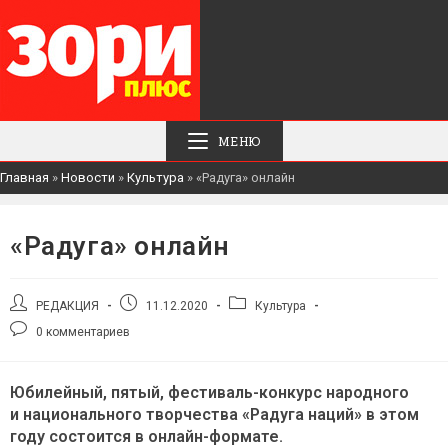
МЕНЮ
Главная
»
Новости
»
Культура
»
«Радуга» онлайн
«Радуга» онлайн
Автор
Запись
Рубрика
РЕДАКЦИЯ
11.12.2020
Культура
записи:
опубликована:
записи:
Комментарии
0 комментариев
к
записи:
Юбилейный, пятый, фестиваль-конкурс народного
и национального творчества «Радуга наций» в этом
году состоится в онлайн-формате.