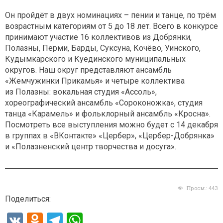
Он пройдёт в двух номинациях – пении и танце, по трём
возрастным категориям от 5 до 18 лет. Всего в конкурсе
принимают участие 16 коллективов из Добрянки,
Полазны, Перми, Барды, Суксуна, Кочёво, Уинского,
Кудымкарского и Куединского муниципальных
округов. Наш округ представляют ансамбль
«Жемчужинки Прикамья» и четыре коллектива
из Полазны: вокальная студия «Ассоль»,
хореографический ансамбль «Сороконожка», студия
танца «Карамель» и фольклорный ансамбль «Кросна».
Посмотреть все выступления можно будет с 14 декабря
в группах в «ВКонтакте» «Цербер», «Цербер-Добрянка»
и «Полазненский центр творчества и досуга».
Просм.:
443
Поделиться:
V
O
T
W