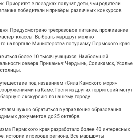
к. Приоритет в поездках получат дети, чьи родители
а также победители и призёры различных конкурсов
дня. Предусмотрено трёхразовое питание, проживание
и мастер-классы. Выбрать маршрут можно
го на портале Министерства по туризму Пермского края.
равиться более 10 тысяч учащихся. Наибольшей
ельности севера Прикамья: Чердынь, Соликамск, Усолье
 столицы.
Путешествие под названием «Сила Камского моря»
ооружениями на Каме. Гости из других территорий могут
обзорную экскурсию по нашему городу.
ителям нужно обратиться в управление образования
одимых документов до 25 октября.
изма Пермского края разработало более 40 интересных
ре, истории и природе региона. Все маршруты