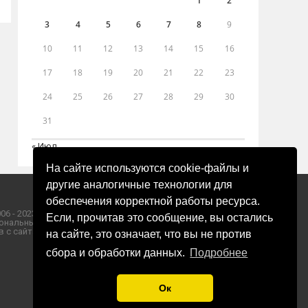
1
2
3
4
5
6
7
8
9
10
11
12
13
14
15
16
17
18
19
20
21
22
23
24
25
26
27
28
29
30
31
« Июл
На сайте используются cookie-файлы и
другие аналогичные технологии для
обеспечения корректной работы ресурса.
06 - 2023 ООО «Пресса-Том».
Если, прочитав это сообщение, вы остались
ональных данных ООО «Пресса-Том».
 с сайта «ЗОРИ ПЛЮС».
на сайте, это означает, что вы не против
сбора и обработки данных.
Подробнее
Ок