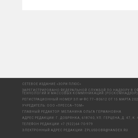
СЕТЕВОЕ ИЗДАНИЕ «ЗОРИ ПЛЮС»
ЗАРЕГИСТРИРОВАНО ФЕДЕРАЛЬНОЙ СЛУЖБОЙ ПО НАДЗОРУ В С
ТЕХНОЛОГИЙ И МАССОВЫХ КОММУНИКАЦИЙ (РОСКОМНАДЗОР)
РЕГИСТРАЦИОННЫЙ НОМЕР ЭЛ № ФС 77–80612 ОТ 15 МАРТА 202
УЧРЕДИТЕЛЬ: ООО «ПРЕССА–ТОМ»
ГЛАВНЫЙ РЕДАКТОР: МЕЛАНИНА ОЛЬГА ГЕРМАНОВНА
АДРЕС РЕДАКЦИИ: Г. ДОБРЯНКА, 618740, УЛ. ГЕРЦЕНА, Д. 47, К. 
ТЕЛЕФОН РЕДАКЦИИ:
+7 (922)64-70-979
ЭЛЕКТРОННЫЙ АДРЕС РЕДАКЦИИ:
ZPLUSDOBR@YANDEX.RU