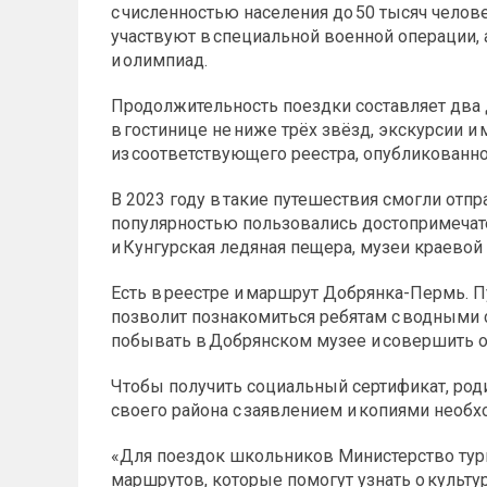
с численностью населения до 50 тысяч челове
участвуют в специальной военной операции, 
и олимпиад.
Продолжительность поездки составляет два 
в гостинице не ниже трёх звёзд, экскурсии 
из соответствующего реестра, опубликованно
В 2023 году в такие путешествия смогли отп
популярностью пользовались достопримечат
и Кунгурская ледяная пещера, музеи краевой
Есть в реестре и маршрут Добрянка-Пермь. 
позволит познакомиться ребятам с водными с
побывать в Добрянском музее и совершить 
Чтобы получить социальный сертификат, род
своего района с заявлением и копиями необх
«Для поездок школьников Министерство тур
маршрутов, которые помогут узнать о культу