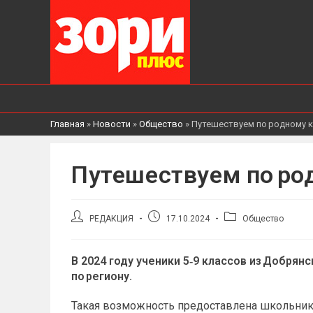
Главная
»
Новости
»
Общество
»
Путешествуем по родному 
Путешествуем по ро
Автор
Запись
Рубрика
РЕДАКЦИЯ
17.10.2024
Общество
записи:
опубликована:
записи:
В 2024 году ученики 5‑9 классов из Добря
по региону.
Такая возможность предоставлена школьник