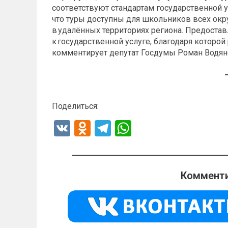
соответствуют стандартам государственной у
что туры доступны для школьников всех окр
в удалённых территориях региона. Предостав
к государственной услуге, благодаря которой
комментирует депутат Госдумы Роман Водян
Поделиться:
V
O
T
W
K
d
el
h
n
e
at
o
gr
s
Комменти
kl
a
A
a
m
p
ss
p