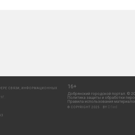
16+
ФЕРЕ СВЯЗИ, ИНФОРМАЦИОННЫХ
Добрянский городской портал. © 20
Политика защиты и обработки перс
1Г.
Правила использования материалов
D1ed
© COPYRIGHT 2025 · BY
43