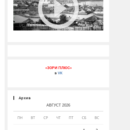
«ЗОРИ ПЛЮС»
в
VK
Архив
АВГУСТ 2026
ПН
ВТ
СР
ЧТ
ПТ
СБ
ВС